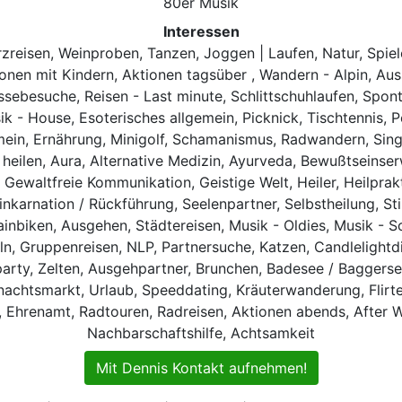
80er Musik
Interessen
rzreisen, Weinproben, Tanzen, Joggen | Laufen, Natur, Spie
en mit Kindern, Aktionen tagsüber , Wandern - Alpin, Ausst
essebesuche, Reisen - Last minute, Schlittschuhlaufen, Spont
usik - House, Esoterisches allgemein, Picknick, Tischtennis, 
mein, Ernährung, Minigolf, Schamanismus, Radwandern, Single
heilen, Aura, Alternative Medizin, Ayurveda, Bewußtseinse
 Gewaltfreie Kommunikation, Geistige Welt, Heiler, Heilprakt
nkarnation / Rückführung, Seelenpartner, Selbstheilung, Sti
nbiken, Ausgehen, Städtereisen, Musik - Oldies, Musik - Sc
heln, Gruppenreisen, NLP, Partnersuche, Katzen, Candlelight
erparty, Zelten, Ausgehpartner, Brunchen, Badesee / Bagger
chtsmarkt, Urlaub, Speeddating, Kräuterwanderung, Flirten,
 Ehrenamt, Radtouren, Radreisen, Aktionen abends, After W
Nachbarschaftshilfe, Achtsamkeit
Mit Dennis Kontakt aufnehmen!