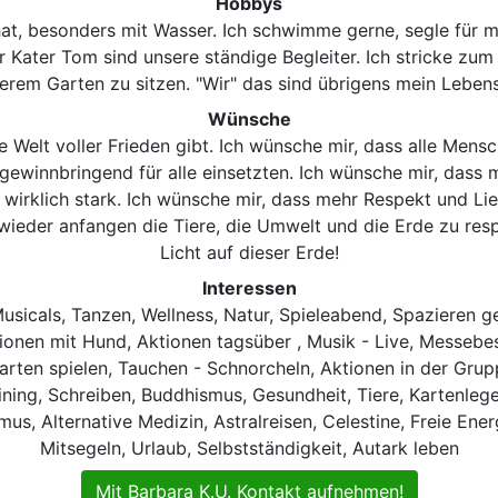
Hobbys
n hat, besonders mit Wasser. Ich schwimme gerne, segle für 
Kater Tom sind unsere ständige Begleiter. Ich stricke zum
erem Garten zu sitzen. "Wir" das sind übrigens mein Leben
Wünsche
e Welt voller Frieden gibt. Ich wünsche mir, dass alle Men
 gewinnbringend für alle einsetzten. Ich wünsche mir, das
 wirklich stark. Ich wünsche mir, dass mehr Respekt und Li
ieder anfangen die Tiere, die Umwelt und die Erde zu resp
Licht auf dieser Erde!
Interessen
usicals, Tanzen, Wellness, Natur, Spieleabend, Spazieren g
ionen mit Hund, Aktionen tagsüber , Musik - Live, Messebe
 Karten spielen, Tauchen - Schnorcheln, Aktionen in der Gru
aining, Schreiben, Buddhismus, Gesundheit, Tiere, Kartenle
us, Alternative Medizin, Astralreisen, Celestine, Freie Ene
Mitsegeln, Urlaub, Selbstständigkeit, Autark leben
Mit Barbara K.U. Kontakt aufnehmen!