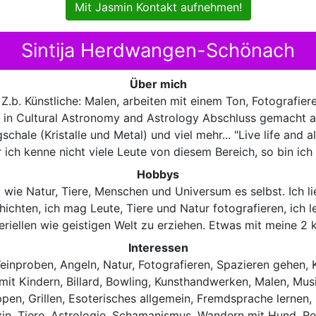
Mit Jasmin Kontakt aufnehmen!
Sintija Herdwangen-Schönach
Über mich
 Z.b. Künstliche: Malen, arbeiten mit einem Ton, Fotografiere
A in Cultural Astronomy and Astrology Abschluss gemacht al
schale (Kristalle und Metal) und viel mehr... "Live life and
ich kenne nicht viele Leute von diesem Bereich, so bin ich 
Hobbys
, wie Natur, Tiere, Menschen und Universum es selbst. Ich l
chten, ich mag Leute, Tiere und Natur fotografieren, ich le
eriellen wie geistigen Welt zu erziehen. Etwas mit meine 
Interessen
Weinproben, Angeln, Natur, Fotografieren, Spazieren gehen,
mit Kindern, Billard, Bowling, Kunsthandwerken, Malen, Musi
oppen, Grillen, Esoterisches allgemein, Fremdsprache lernen
in, Tiere, Astrologie, Schamanismus, Wandern mit Hund, Reik