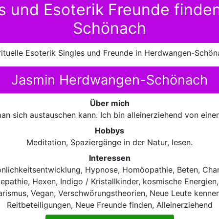
les und Esoterik Freunde find
Schönach
rituelle Esoterik Singles und Freunde in Herdwangen-Schön
Jasmin Herdwangen-Schönach
Über mich
 man sich austauschen kann. Ich bin alleinerziehend von ei
Hobbys
Meditation, Spaziergänge in der Natur, lesen.
Interessen
sönlichkeitsentwicklung, Hypnose, Homöopathie, Beten, Chan
lepathie, Hexen, Indigo / Kristallkinder, kosmische Energie
tarismus, Vegan, Verschwörungstheorien, Neue Leute kennenl
Reitbeteiligungen, Neue Freunde finden, Alleinerziehend