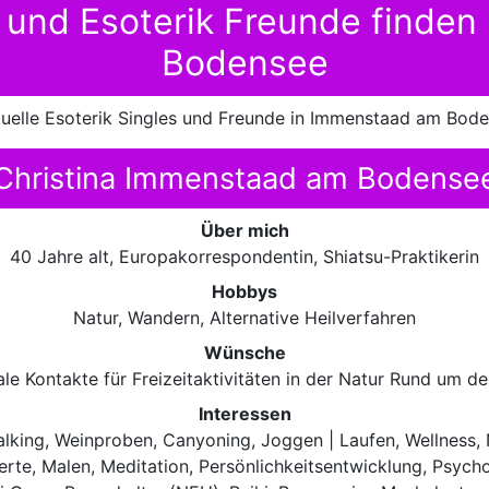
es und Esoterik Freunde finde
Bodensee
ituelle Esoterik Singles und Freunde in Immenstaad am Bode
Christina Immenstaad am Bodense
Über mich
40 Jahre alt, Europakorrespondentin, Shiatsu-Praktikerin
Hobbys
Natur, Wandern, Alternative Heilverfahren
Wünsche
le Kontakte für Freizeitaktivitäten in der Natur Rund um 
Interessen
lking, Weinproben, Canyoning, Joggen | Laufen, Wellness, N
zerte, Malen, Meditation, Persönlichkeitsentwicklung, Psych